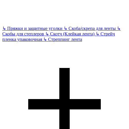
↳
Пряжки и защитные уголки
↳
Скоба/скрепа для ленты
↳
Скобы для степлеров
↳
Скотч (Клейкая лента)
↳
Стрейч
пленка упаковочная
↳
Стреппинг лента