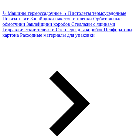
↳
Машины термоусадочные
↳
Пистолеты термоусадочные
Показать все
Запайщики пакетов и пленки
Орбитальные
обмотчики
Заклейщики коробов
Стеллажи с ящиками
Гидравлические тележки
Степлеры для коробок
Перфораторы
картона
Расходные материалы для упаковки