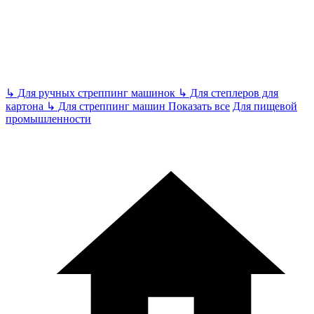
↳
Для ручных стреппинг машинок
↳
Для степлеров для
картона
↳
Для стреппинг машин
Показать все
Для пищевой
промышленности