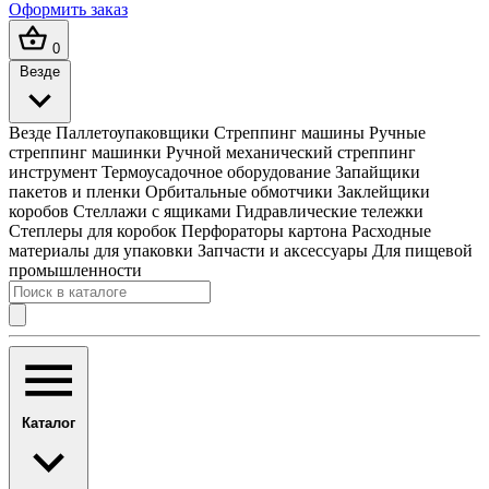
Оформить заказ
0
Везде
Везде
Паллетоупаковщики
Стреппинг машины
Ручные
стреппинг машинки
Ручной механический стреппинг
инструмент
Термоусадочное оборудование
Запайщики
пакетов и пленки
Орбитальные обмотчики
Заклейщики
коробов
Стеллажи с ящиками
Гидравлические тележки
Степлеры для коробок
Перфораторы картона
Расходные
материалы для упаковки
Запчасти и аксессуары
Для пищевой
промышленности
Каталог