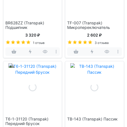
BR628ZZ (Transpak)
TF-007 (Transpak)
Подшипник
Микропереключатель
3 320 ₽
2 602 ₽
1 отзыв
3 отзыва
-8%
T6-1-31120 (Transpak)
TB-143 (Transpak) Пассик
Передний брусок