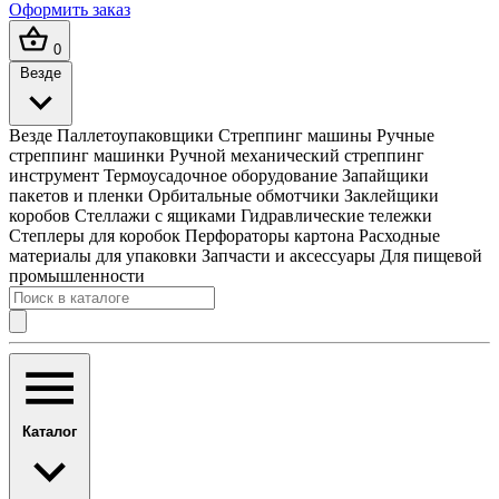
Оформить заказ
0
Везде
Везде
Паллетоупаковщики
Стреппинг машины
Ручные
стреппинг машинки
Ручной механический стреппинг
инструмент
Термоусадочное оборудование
Запайщики
пакетов и пленки
Орбитальные обмотчики
Заклейщики
коробов
Стеллажи с ящиками
Гидравлические тележки
Степлеры для коробок
Перфораторы картона
Расходные
материалы для упаковки
Запчасти и аксессуары
Для пищевой
промышленности
Каталог