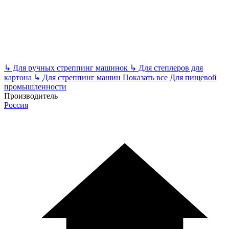
↳
Для ручных стреппинг машинок
↳
Для степлеров для
картона
↳
Для стреппинг машин
Показать все
Для пищевой
промышленности
Производитель
Россия