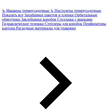
↳
Машины термоусадочные
↳
Пистолеты термоусадочные
Показать все
Запайщики пакетов и пленки
Орбитальные
обмотчики
Заклейщики коробов
Стеллажи с ящиками
Гидравлические тележки
Степлеры для коробок
Перфораторы
картона
Расходные материалы для упаковки