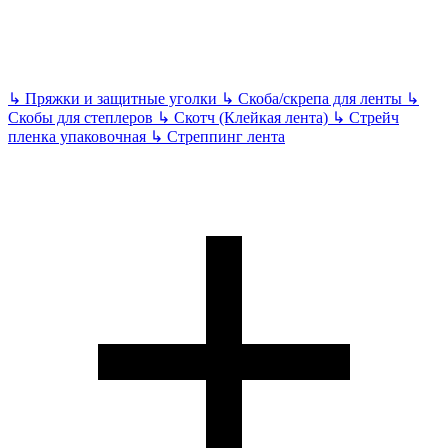
↳
Пряжки и защитные уголки
↳
Скоба/скрепа для ленты
↳
Скобы для степлеров
↳
Скотч (Клейкая лента)
↳
Стрейч
пленка упаковочная
↳
Стреппинг лента