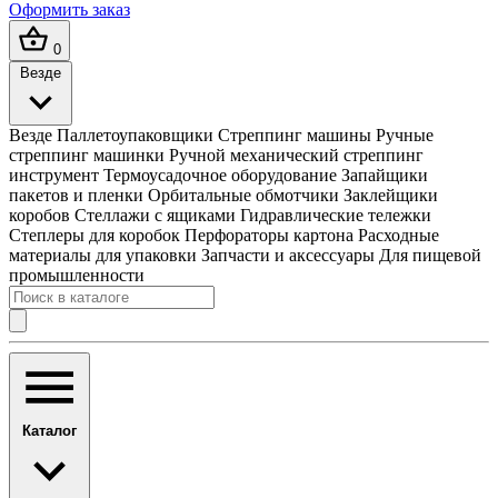
Оформить заказ
0
Везде
Везде
Паллетоупаковщики
Стреппинг машины
Ручные
стреппинг машинки
Ручной механический стреппинг
инструмент
Термоусадочное оборудование
Запайщики
пакетов и пленки
Орбитальные обмотчики
Заклейщики
коробов
Стеллажи с ящиками
Гидравлические тележки
Степлеры для коробок
Перфораторы картона
Расходные
материалы для упаковки
Запчасти и аксессуары
Для пищевой
промышленности
Каталог