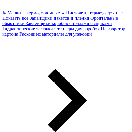
↳
Машины термоусадочные
↳
Пистолеты термоусадочные
Показать все
Запайщики пакетов и пленки
Орбитальные
обмотчики
Заклейщики коробов
Стеллажи с ящиками
Гидравлические тележки
Степлеры для коробок
Перфораторы
картона
Расходные материалы для упаковки