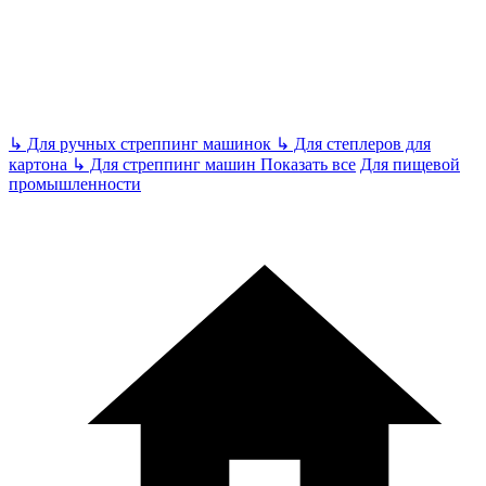
↳
Для ручных стреппинг машинок
↳
Для степлеров для
картона
↳
Для стреппинг машин
Показать все
Для пищевой
промышленности