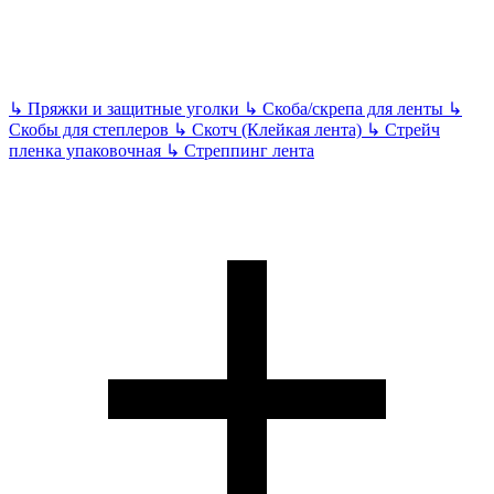
↳
Пряжки и защитные уголки
↳
Скоба/скрепа для ленты
↳
Скобы для степлеров
↳
Скотч (Клейкая лента)
↳
Стрейч
пленка упаковочная
↳
Стреппинг лента