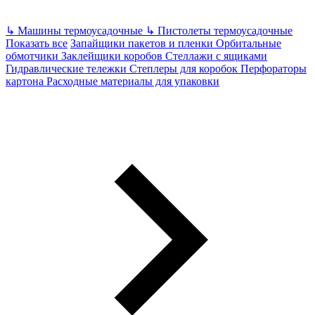
↳
Машины термоусадочные
↳
Пистолеты термоусадочные
Показать все
Запайщики пакетов и пленки
Орбитальные
обмотчики
Заклейщики коробов
Стеллажи с ящиками
Гидравлические тележки
Степлеры для коробок
Перфораторы
картона
Расходные материалы для упаковки