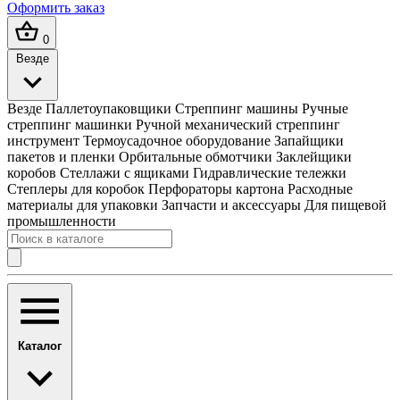
Оформить заказ
0
Везде
Везде
Паллетоупаковщики
Стреппинг машины
Ручные
стреппинг машинки
Ручной механический стреппинг
инструмент
Термоусадочное оборудование
Запайщики
пакетов и пленки
Орбитальные обмотчики
Заклейщики
коробов
Стеллажи с ящиками
Гидравлические тележки
Степлеры для коробок
Перфораторы картона
Расходные
материалы для упаковки
Запчасти и аксессуары
Для пищевой
промышленности
Каталог