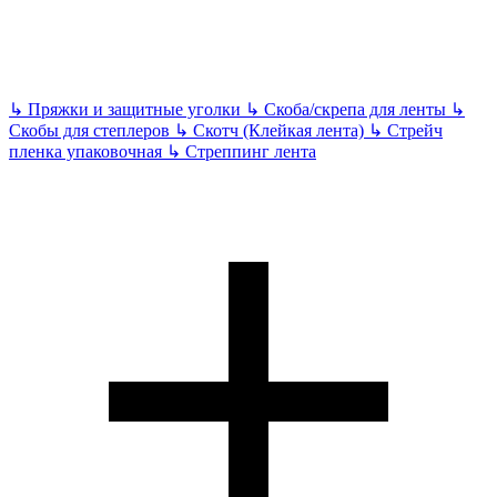
↳
Пряжки и защитные уголки
↳
Скоба/скрепа для ленты
↳
Скобы для степлеров
↳
Скотч (Клейкая лента)
↳
Стрейч
пленка упаковочная
↳
Стреппинг лента