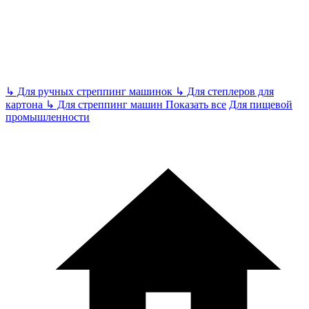
↳
Для ручных стреппинг машинок
↳
Для степлеров для
картона
↳
Для стреппинг машин
Показать все
Для пищевой
промышленности