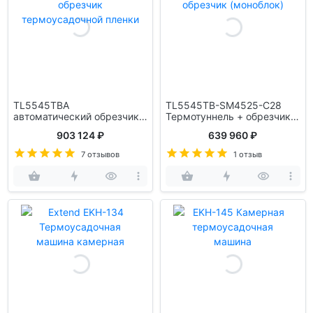
TL5545TBA
TL5545TB-SM4525-C28
автоматический обрезчик
Термотуннель + обрезчик
термоусадочной пленки
(моноблок)
903 124 ₽
639 960 ₽
7 отзывов
1 отзыв