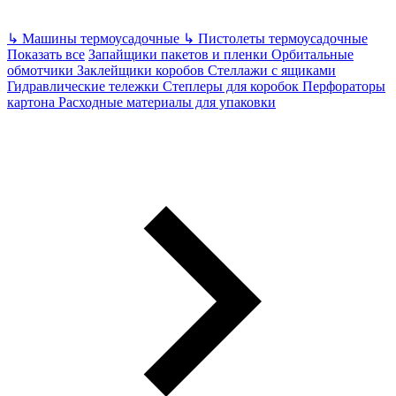
↳
Машины термоусадочные
↳
Пистолеты термоусадочные
Показать все
Запайщики пакетов и пленки
Орбитальные
обмотчики
Заклейщики коробов
Стеллажи с ящиками
Гидравлические тележки
Степлеры для коробок
Перфораторы
картона
Расходные материалы для упаковки