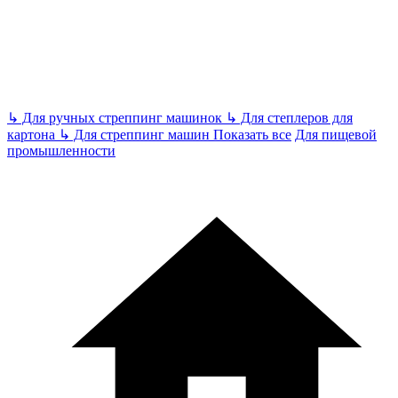
↳
Для ручных стреппинг машинок
↳
Для степлеров для
картона
↳
Для стреппинг машин
Показать все
Для пищевой
промышленности