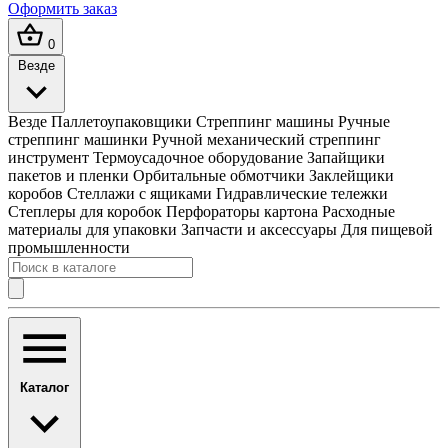
Оформить заказ
0
Везде
Везде
Паллетоупаковщики
Стреппинг машины
Ручные
стреппинг машинки
Ручной механический стреппинг
инструмент
Термоусадочное оборудование
Запайщики
пакетов и пленки
Орбитальные обмотчики
Заклейщики
коробов
Стеллажи с ящиками
Гидравлические тележки
Степлеры для коробок
Перфораторы картона
Расходные
материалы для упаковки
Запчасти и аксессуары
Для пищевой
промышленности
Каталог