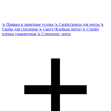
↳
Пряжки и защитные уголки
↳
Скоба/скрепа для ленты
↳
Скобы для степлеров
↳
Скотч (Клейкая лента)
↳
Стрейч
пленка упаковочная
↳
Стреппинг лента