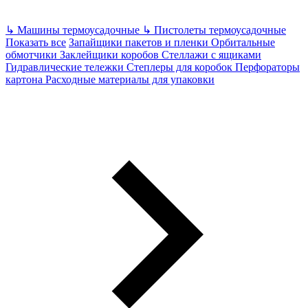
↳
Машины термоусадочные
↳
Пистолеты термоусадочные
Показать все
Запайщики пакетов и пленки
Орбитальные
обмотчики
Заклейщики коробов
Стеллажи с ящиками
Гидравлические тележки
Степлеры для коробок
Перфораторы
картона
Расходные материалы для упаковки