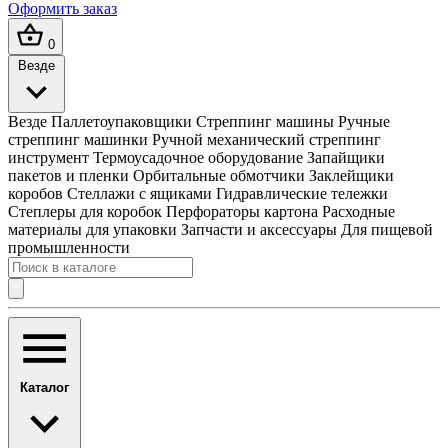
Оформить заказ
0
Везде
Везде
Паллетоупаковщики
Стреппинг машины
Ручные
стреппинг машинки
Ручной механический стреппинг
инструмент
Термоусадочное оборудование
Запайщики
пакетов и пленки
Орбитальные обмотчики
Заклейщики
коробов
Стеллажи с ящиками
Гидравлические тележки
Степлеры для коробок
Перфораторы картона
Расходные
материалы для упаковки
Запчасти и аксессуары
Для пищевой
промышленности
Каталог