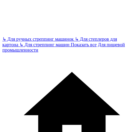
↳
Для ручных стреппинг машинок
↳
Для степлеров для
картона
↳
Для стреппинг машин
Показать все
Для пищевой
промышленности