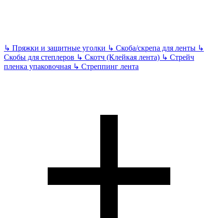
↳
Пряжки и защитные уголки
↳
Скоба/скрепа для ленты
↳
Скобы для степлеров
↳
Скотч (Клейкая лента)
↳
Стрейч
пленка упаковочная
↳
Стреппинг лента