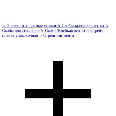
↳
Пряжки и защитные уголки
↳
Скоба/скрепа для ленты
↳
Скобы для степлеров
↳
Скотч (Клейкая лента)
↳
Стрейч
пленка упаковочная
↳
Стреппинг лента