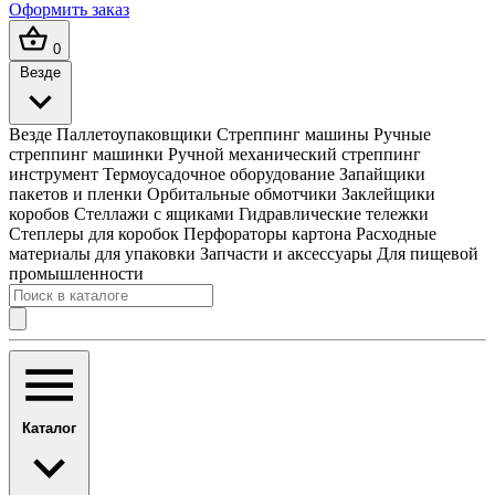
Оформить заказ
0
Везде
Везде
Паллетоупаковщики
Стреппинг машины
Ручные
стреппинг машинки
Ручной механический стреппинг
инструмент
Термоусадочное оборудование
Запайщики
пакетов и пленки
Орбитальные обмотчики
Заклейщики
коробов
Стеллажи с ящиками
Гидравлические тележки
Степлеры для коробок
Перфораторы картона
Расходные
материалы для упаковки
Запчасти и аксессуары
Для пищевой
промышленности
Каталог