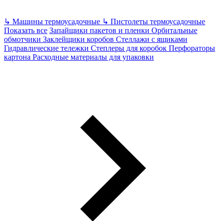
↳
Машины термоусадочные
↳
Пистолеты термоусадочные
Показать все
Запайщики пакетов и пленки
Орбитальные
обмотчики
Заклейщики коробов
Стеллажи с ящиками
Гидравлические тележки
Степлеры для коробок
Перфораторы
картона
Расходные материалы для упаковки