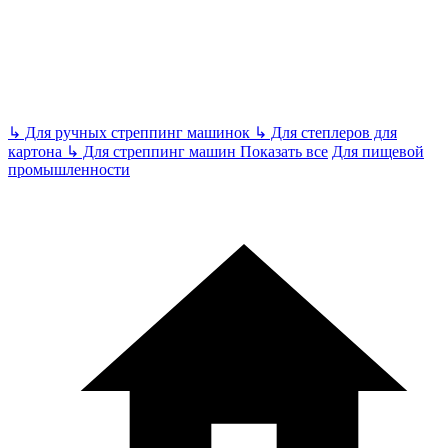
↳
Для ручных стреппинг машинок
↳
Для степлеров для
картона
↳
Для стреппинг машин
Показать все
Для пищевой
промышленности