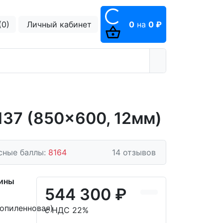
(0)
Личный кабинет
0
на
0 ₽
137 (850x600, 12мм)
сные баллы:
8164
14 отзывов
шины
544 300 ₽
опиленновая)
с НДС 22%