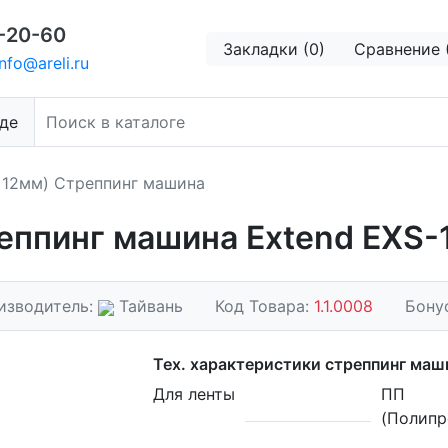
-20-60
Закладки (0)
Сравнение 
nfo@areli.ru
де
 12мм) Стреппинг машина
еппинг машина Extend EXS-
изводитель:
Тайвань
Код Товара:
1.1.0008
Бону
Тех. характеристики стреппинг ма
Для ленты
ПП
(Полипр