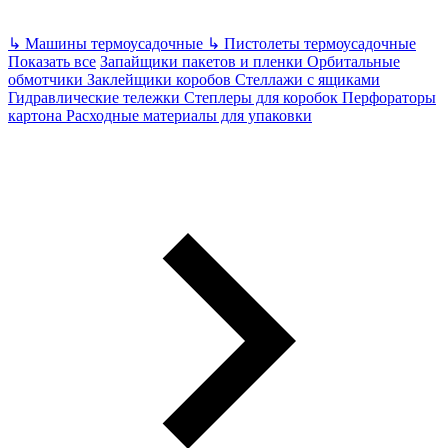
↳
Машины термоусадочные
↳
Пистолеты термоусадочные
Показать все
Запайщики пакетов и пленки
Орбитальные
обмотчики
Заклейщики коробов
Стеллажи с ящиками
Гидравлические тележки
Степлеры для коробок
Перфораторы
картона
Расходные материалы для упаковки