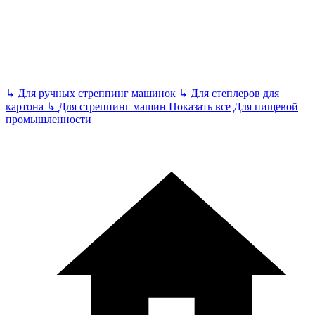
↳
Для ручных стреппинг машинок
↳
Для степлеров для
картона
↳
Для стреппинг машин
Показать все
Для пищевой
промышленности