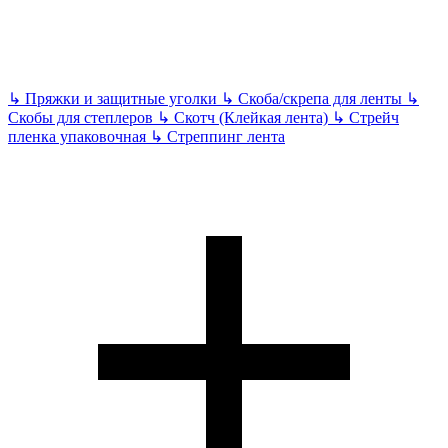
↳
Пряжки и защитные уголки
↳
Скоба/скрепа для ленты
↳
Скобы для степлеров
↳
Скотч (Клейкая лента)
↳
Стрейч
пленка упаковочная
↳
Стреппинг лента