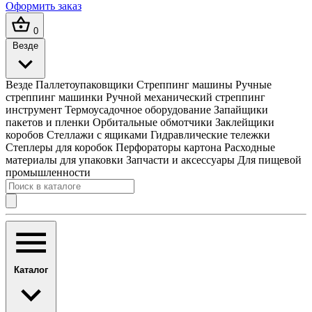
Оформить заказ
0
Везде
Везде
Паллетоупаковщики
Стреппинг машины
Ручные
стреппинг машинки
Ручной механический стреппинг
инструмент
Термоусадочное оборудование
Запайщики
пакетов и пленки
Орбитальные обмотчики
Заклейщики
коробов
Стеллажи с ящиками
Гидравлические тележки
Степлеры для коробок
Перфораторы картона
Расходные
материалы для упаковки
Запчасти и аксессуары
Для пищевой
промышленности
Каталог