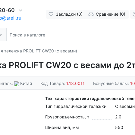
-20-60
Закладки (0)
Сравнение (0)
o@areli.ru
я тележка PROLIFT CW20 (с весами)
а PROLIFT CW20 с весами до 2т
итель:
Китай
Код Товара:
1.13.0011
Бонусные баллы:
1
Тех. характеристики гидравлической тел
Тип гидравлической тележки
С весами
Грузоподъемность, т
2.0
Ширина вил, мм
550