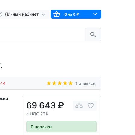
Личный кабинет
0
на
0 ₽
.
044
1 отзывов
ежки
69 643 ₽
с НДС 22%
В наличии