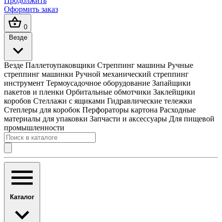
Продолжить
Оформить заказ
0
Везде
Везде
Паллетоупаковщики
Стреппинг машины
Ручные
стреппинг машинки
Ручной механический стреппинг
инструмент
Термоусадочное оборудование
Запайщики
пакетов и пленки
Орбитальные обмотчики
Заклейщики
коробов
Стеллажи с ящиками
Гидравлические тележки
Степлеры для коробок
Перфораторы картона
Расходные
материалы для упаковки
Запчасти и аксессуары
Для пищевой
промышленности
Каталог