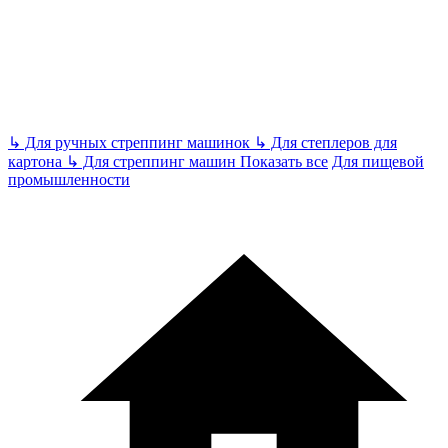
↳
Для ручных стреппинг машинок
↳
Для степлеров для
картона
↳
Для стреппинг машин
Показать все
Для пищевой
промышленности