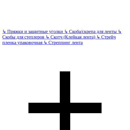
↳
Пряжки и защитные уголки
↳
Скоба/скрепа для ленты
↳
Скобы для степлеров
↳
Скотч (Клейкая лента)
↳
Стрейч
пленка упаковочная
↳
Стреппинг лента