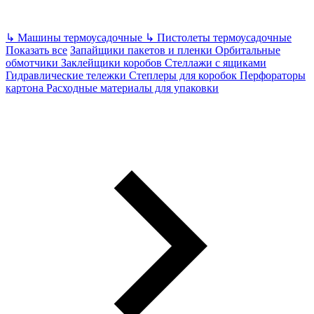
↳
Машины термоусадочные
↳
Пистолеты термоусадочные
Показать все
Запайщики пакетов и пленки
Орбитальные
обмотчики
Заклейщики коробов
Стеллажи с ящиками
Гидравлические тележки
Степлеры для коробок
Перфораторы
картона
Расходные материалы для упаковки