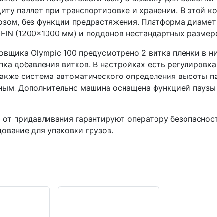
ту паллет при транспортировке и хранении. В этой к
озом, без функции предрастяжения. Платформа диамет
 FIN (1200×1000 мм) и поддонов нестандартных размер
вщика Olympic 100 предусмотрено 2 витка пленки в ниж
ка добавления витков. В настройках есть регулировк
 также система автоматического определения высоты 
ным. Дополнительно машина оснащена функцией паузы
 от придавливания гарантируют оператору безопаснос
ование для упаковки грузов.