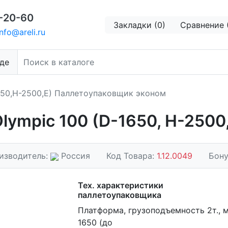
-20-60
Закладки (0)
Сравнение 
nfo@areli.ru
де
650,H-2500,E) Паллетоупаковщик эконом
ympic 100 (D-1650, H-2500,
изводитель:
Россия
Код Товара:
1.12.0049
Бону
Тех. характеристики
паллетоупаковщика
Платформа, грузоподъемность 2т., 
1650 (до