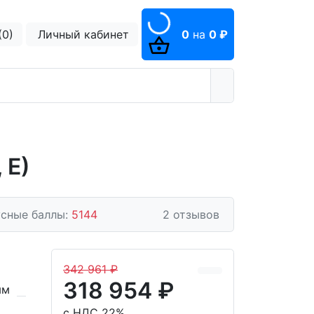
(0)
Личный кабинет
0
на
0 ₽
 E)
сные баллы:
5144
2 отзывов
342 961 ₽
318 954 ₽
мм
с НДС 22%