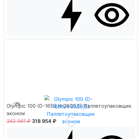
-7%
Olympic 100 (D-1650,H-2500,E) Паллетоупаковщик
эконом
342 961 ₽
318 954 ₽