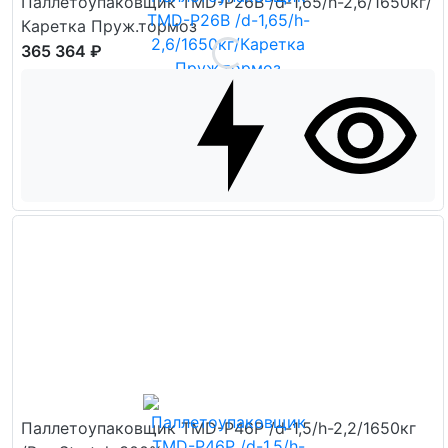
Паллетоупаковщик TMD-P26B /d-1,65/h-2,6/1650кг/
Каретка Пруж.тормоз
365 364 ₽
Паллетоупаковщик TMD-P46P /d-1,5/h-2,2/1650кг