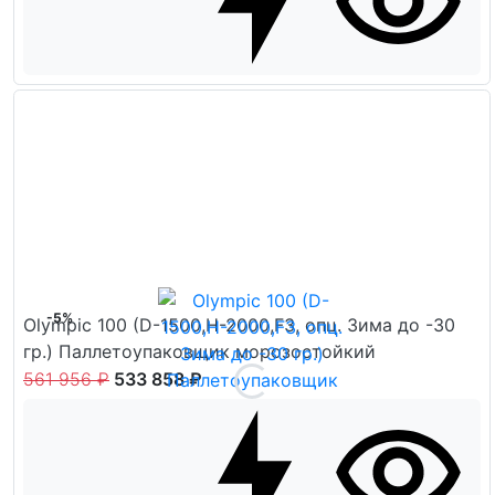
-5%
Olympic 100 (D-1500,H-2000,F3, опц. Зима до -30
гр.) Паллетоупаковщик морозостойкий
561 956 ₽
533 858 ₽