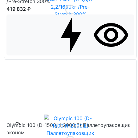
/Pre-Stretch 300%
419 832 ₽
-7%
Olympic 100 (D-1500,H-2000,E) Паллетоупаковщик
эконом