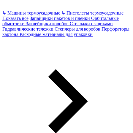
↳
Машины термоусадочные
↳
Пистолеты термоусадочные
Показать все
Запайщики пакетов и пленки
Орбитальные
обмотчики
Заклейщики коробов
Стеллажи с ящиками
Гидравлические тележки
Степлеры для коробок
Перфораторы
картона
Расходные материалы для упаковки