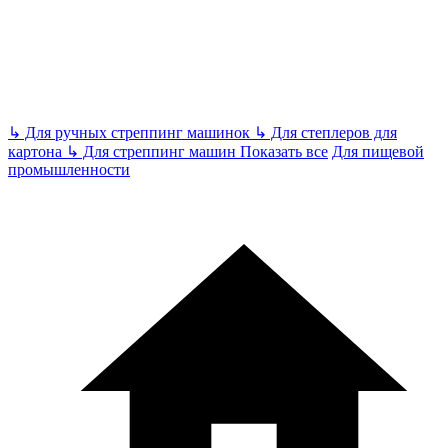
↳
Для ручных стреппинг машинок
↳
Для степлеров для
картона
↳
Для стреппинг машин
Показать все
Для пищевой
промышленности