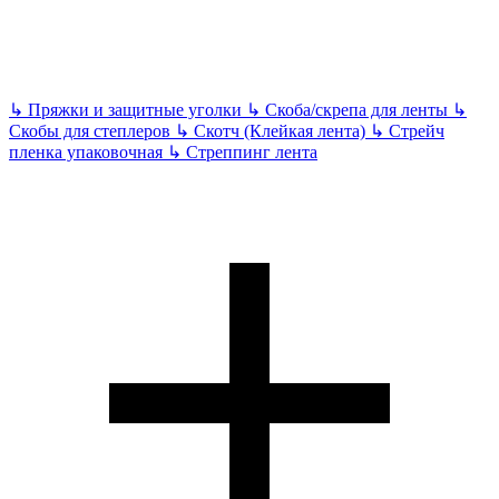
↳
Пряжки и защитные уголки
↳
Скоба/скрепа для ленты
↳
Скобы для степлеров
↳
Скотч (Клейкая лента)
↳
Стрейч
пленка упаковочная
↳
Стреппинг лента