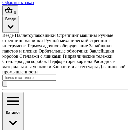
Оформить заказ
0
Везде
Везде
Паллетоупаковщики
Стреппинг машины
Ручные
стреппинг машинки
Ручной механический стреппинг
инструмент
Термоусадочное оборудование
Запайщики
пакетов и пленки
Орбитальные обмотчики
Заклейщики
коробов
Стеллажи с ящиками
Гидравлические тележки
Степлеры для коробок
Перфораторы картона
Расходные
материалы для упаковки
Запчасти и аксессуары
Для пищевой
промышленности
Каталог