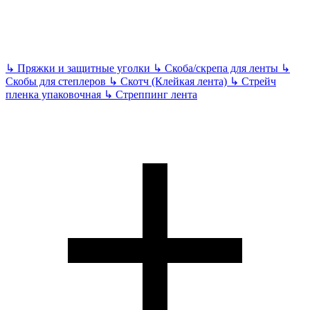
↳
Пряжки и защитные уголки
↳
Скоба/скрепа для ленты
↳
Скобы для степлеров
↳
Скотч (Клейкая лента)
↳
Стрейч
пленка упаковочная
↳
Стреппинг лента