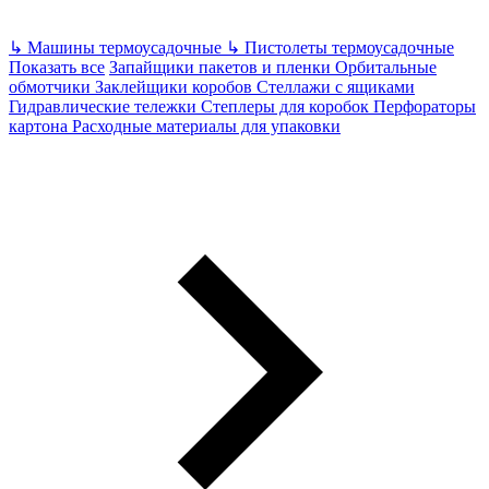
↳
Машины термоусадочные
↳
Пистолеты термоусадочные
Показать все
Запайщики пакетов и пленки
Орбитальные
обмотчики
Заклейщики коробов
Стеллажи с ящиками
Гидравлические тележки
Степлеры для коробок
Перфораторы
картона
Расходные материалы для упаковки