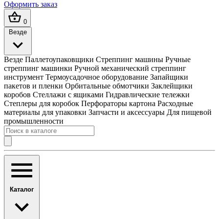
Оформить заказ
0
Везде
Везде
Паллетоупаковщики
Стреппинг машины
Ручные
стреппинг машинки
Ручной механический стреппинг
инструмент
Термоусадочное оборудование
Запайщики
пакетов и пленки
Орбитальные обмотчики
Заклейщики
коробов
Стеллажи с ящиками
Гидравлические тележки
Степлеры для коробок
Перфораторы картона
Расходные
материалы для упаковки
Запчасти и аксессуары
Для пищевой
промышленности
Каталог