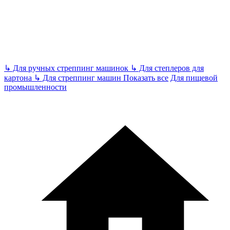
↳
Для ручных стреппинг машинок
↳
Для степлеров для
картона
↳
Для стреппинг машин
Показать все
Для пищевой
промышленности