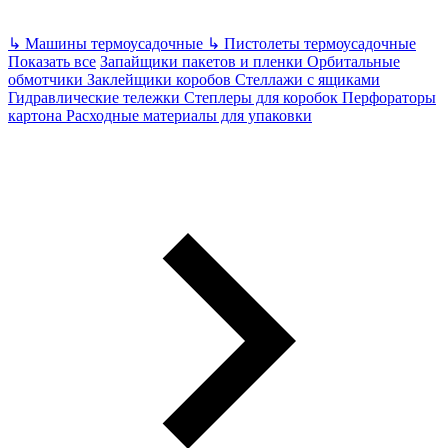
↳
Машины термоусадочные
↳
Пистолеты термоусадочные
Показать все
Запайщики пакетов и пленки
Орбитальные
обмотчики
Заклейщики коробов
Стеллажи с ящиками
Гидравлические тележки
Степлеры для коробок
Перфораторы
картона
Расходные материалы для упаковки