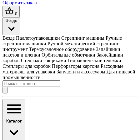
Оформить заказ
0
Везде
Везде
Паллетоупаковщики
Стреппинг машины
Ручные
стреппинг машинки
Ручной механический стреппинг
инструмент
Термоусадочное оборудование
Запайщики
пакетов и пленки
Орбитальные обмотчики
Заклейщики
коробов
Стеллажи с ящиками
Гидравлические тележки
Степлеры для коробок
Перфораторы картона
Расходные
материалы для упаковки
Запчасти и аксессуары
Для пищевой
промышленности
Каталог