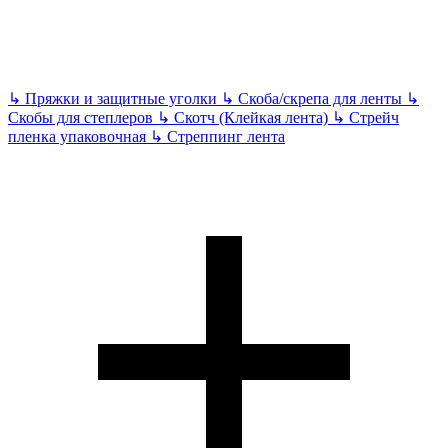
↳
Пряжки и защитные уголки
↳
Скоба/скрепа для ленты
↳
Скобы для степлеров
↳
Скотч (Клейкая лента)
↳
Стрейч
пленка упаковочная
↳
Стреппинг лента