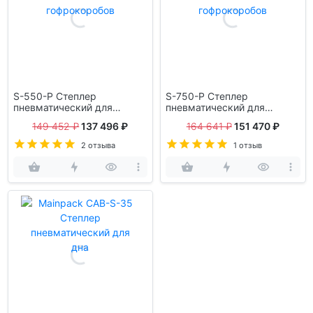
S-550-P Степлер
S-750-P Степлер
пневматический для
пневматический для
сшивания боковин
сшивания боковин
149 452 ₽
137 496 ₽
164 641 ₽
151 470 ₽
гофрокоробов
гофрокоробов
2 отзыва
1 отзыв