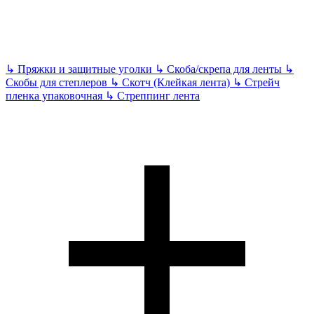
↳
Пряжки и защитные уголки
↳
Скоба/скрепа для ленты
↳
Скобы для степлеров
↳
Скотч (Клейкая лента)
↳
Стрейч
пленка упаковочная
↳
Стреппинг лента