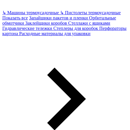
↳
Машины термоусадочные
↳
Пистолеты термоусадочные
Показать все
Запайщики пакетов и пленки
Орбитальные
обмотчики
Заклейщики коробов
Стеллажи с ящиками
Гидравлические тележки
Степлеры для коробок
Перфораторы
картона
Расходные материалы для упаковки