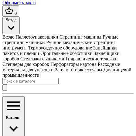
Оформить заказ
0
Везде
Везде
Паллетоупаковщики
Стреппинг машины
Ручные
стреппинг машинки
Ручной механический стреппинг
инструмент
Термоусадочное оборудование
Запайщики
пакетов и пленки
Орбитальные обмотчики
Заклейщики
коробов
Стеллажи с ящиками
Гидравлические тележки
Степлеры для коробок
Перфораторы картона
Расходные
материалы для упаковки
Запчасти и аксессуары
Для пищевой
промышленности
Каталог