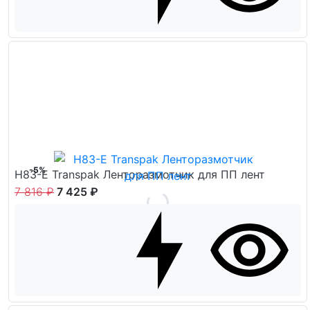
-5%
H83-E Transpak Ленторазмотчик для ПП лент
7 816 ₽
7 425 ₽