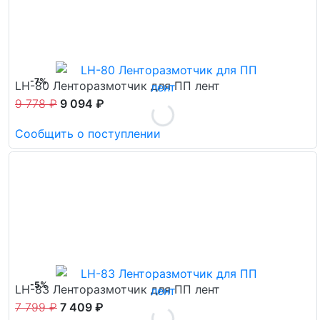
-7%
LH-80 Ленторазмотчик для ПП лент
9 778 ₽
9 094 ₽
Сообщить о поступлении
-5%
LH-83 Ленторазмотчик для ПП лент
7 799 ₽
7 409 ₽