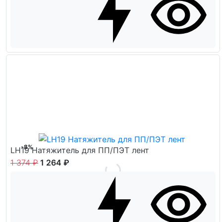
-8%
LH19 Натяжитель для ПП/ПЭТ лент
1 374 ₽
1 264 ₽