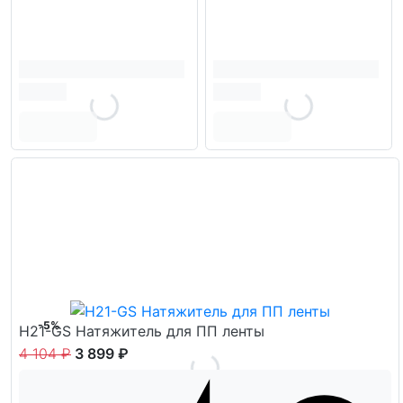
-5%
H21-GS Натяжитель для ПП ленты
4 104 ₽
3 899 ₽